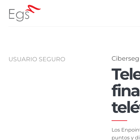
Skip
to
content
Ciberseg
USUARIO SEGURO
Tel
fin
tel
Los Enpoint
puntos y di