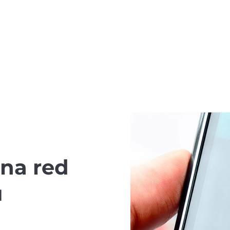
una red
u