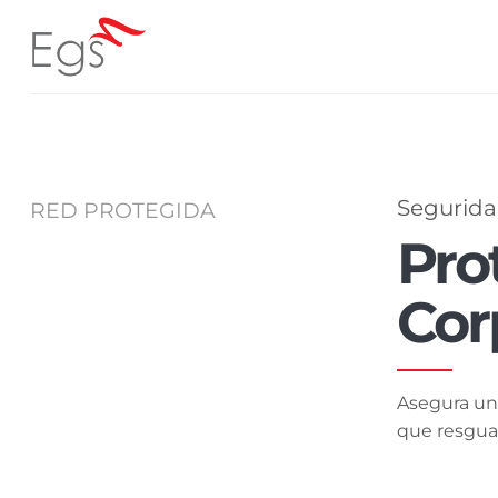
Skip
to
content
Segurida
RED PROTEGIDA
Pro
Cor
Asegura un 
que resguar